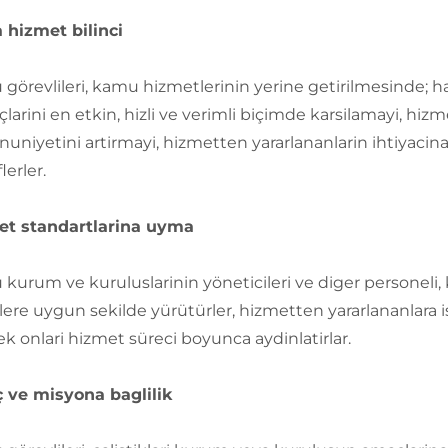
 hizmet bilinci
görevlileri, kamu hizmetlerinin yerine getirilmesinde; h
çlarini en etkin, hizli ve verimli biçimde karsilamayi, hiz
niyetini artirmayi, hizmetten yararlananlarin ihtiyacin
lerler.
et standartlarina uyma
kurum ve kuruluslarinin yöneticileri ve diger personeli,
ere uygun sekilde yürütürler, hizmetten yararlananlara is ve
ek onlari hizmet süreci boyunca aydinlatirlar.
 ve misyona baglilik