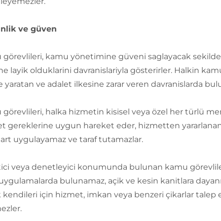
leyemezler.
nlik ve güven
görevlileri, kamu yönetimine güveni saglayacak sekilde da
e layik olduklarini davranislariyla gösterirler. Halkin
 yaratan ve adalet ilkesine zarar veren davranislarda bul
görevlileri, halka hizmetin kisisel veya özel her türlü me
t gereklerine uygun hareket eder, hizmetten yararlananl
art uygulayamaz ve taraf tutamazlar.
ici veya denetleyici konumunda bulunan kamu görevlileri,
 uygulamalarda bulunamaz, açik ve kesin kanitlara day
k kendileri için hizmet, imkan veya benzeri çikarlar tal
zler.