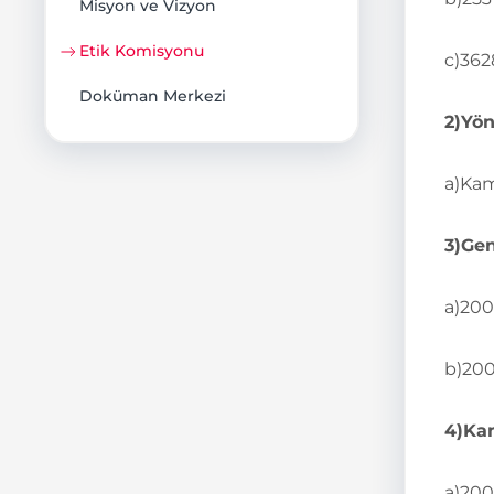
Misyon ve Vizyon
Etik Komisyonu
c)362
Doküman Merkezi
2)Yö
a)Kam
3)Gen
a)200
b)200
4)Kam
a)200