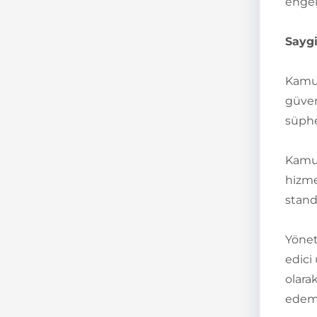
engel
Saygi
Kamu 
güven
süphe
Kamu 
hizme
stand
Yönet
edici
olara
edeme