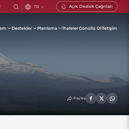
Açık Destek Çağrıları
TR
!
ram
Destekler
Planlama
İhaleler
Gönüllü Ol
İletişim
Paylaş