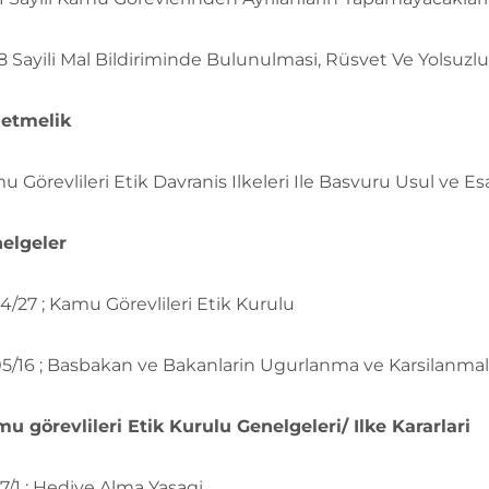
8 Sayili Mal Bildiriminde Bulunulmasi, Rüsvet Ve Yolsuz
netmelik
u Görevlileri Etik Davranis Ilkeleri Ile Basvuru Usul ve 
elgeler
4/27 ; Kamu Görevlileri Etik Kurulu
5/16 ; Basbakan ve Bakanlarin Ugurlanma ve Karsilanmal
u görevlileri Etik Kurulu Genelgeleri/ Ilke Kararlari
7/1 ; Hediye Alma Yasagi