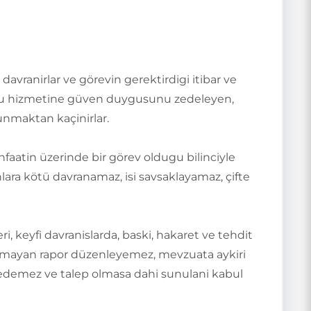
vranirlar ve görevin gerektirdigi itibar ve
 kamu hizmetine güven duygusunu zedeleyen,
unmaktan kaçinirlar.
nfaatin üzerinde bir görev oldugu bilinciyle
ara kötü davranamaz, isi savsaklayamaz, çifte
 keyfi davranislarda, baski, hakaret ve tehdit
anmayan rapor düzenleyemez, mevzuata aykiri
ep edemez ve talep olmasa dahi sunulani kabul