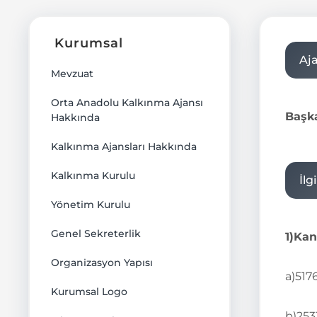
Kurumsal
Aj
Mevzuat
Orta Anadolu Kalkınma Ajansı
Başk
Hakkında
Kalkınma Ajansları Hakkında
Kalkınma Kurulu
İlg
Yönetim Kurulu
Genel Sekreterlik
1)Kan
Organizasyon Yapısı
a)517
Kurumsal Logo
b)253