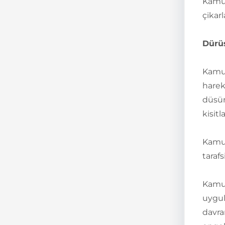
Kamu 
çikar
Dürüs
Kamu 
harek
düsün
kisit
Kamu 
tarafs
Kamu g
uygul
davra