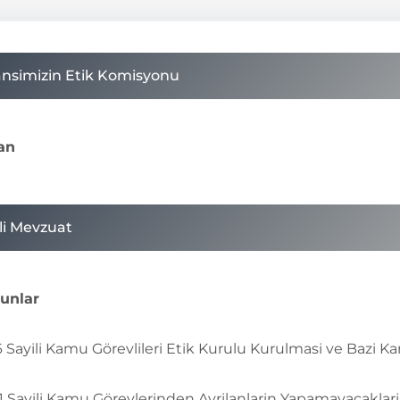
ansimizin Etik Komisyonu
an
ili Mevzuat
unlar
6 Sayili Kamu Görevlileri Etik Kurulu Kurulmasi ve Bazi 
1 Sayili Kamu Görevlerinden Ayrilanlarin Yapamayacaklar