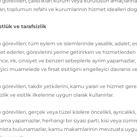
görevlileri, çalistiklari kurum veya kurulusun amaçlarin
lari, toplumun refahi ve kurumlarinin hizmet idealleri do
tlük ve tarafsizlik
görevlileri; tüm eylem ve islemlerinde yasallik, adalet, e
et ederler, görevlerini yerine getirirken ve hizmetlerden ya
ce, irk, cinsiyet ve benzeri sebeplerle ayrim yapamazlar,
layici muamelede ve firsat esitligini engelleyici davrani
görevlileri, takdir yetkilerini, kamu yarari ve hizmet gere
izlik ve esitlik ilkelerine uygun olarak kullanirlar.
örevlileri, gerçek veya tüzel kisilere öncelikli, ayricalikli
ama yapamazlar, herhangi bir siyasi parti, kisi veya zümren
nista bulunamazlar, kamu makamlarinin mevzuata uygun pol