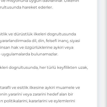
a ve misyonuna uygun davranirlar. Ülkenin
grultusunda hareket ederler.
sitlik ve dürüstlük ilkeleri dogrultusunda
rarlandirmada dil, din, felsefi inanç, siyasi
 insan hak ve özgürlüklerine aykiri veya
s ve uygulamalarda bulunamazlar.
kleri dogrultusunda, her türlü keyfilikten uzak,
, tarafli ve esitlik ilkesine aykiri muamele ve
in yararini veya zararini hedef alan bir
itikalarini, kararlarini ve eylemlerini