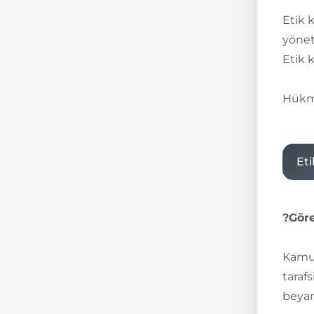
Etik 
yöneti
Etik k
Hükmü
Eti
?Göre
Kamu 
taraf
beyan