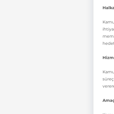
Halka
Kamu 
ihtiya
memnu
hedef
Hizm
Kamu 
süreçl
verer
Amaç