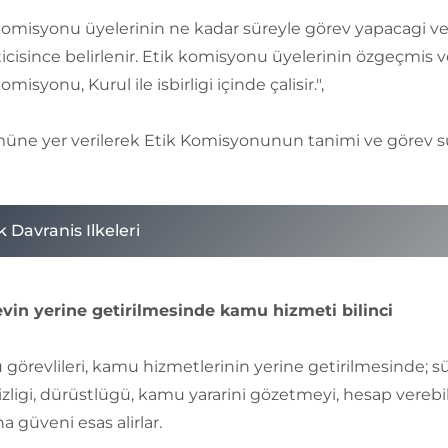
komisyonu üyelerinin ne kadar süreyle görev yapacagi v
cisince belirlenir. Etik komisyonu üyelerinin özgeçmis ve ile
omisyonu, Kurul ile isbirligi içinde çalisir.",
ne yer verilerek Etik Komisyonunun tanimi ve görev süre
k Davranis Ilkeleri
vin yerine getirilmesinde kamu hizmeti bilinci
görevlileri, kamu hizmetlerinin yerine getirilmesinde; süre
sizligi, dürüstlügü, kamu yararini gözetmeyi, hesap verebili
a güveni esas alirlar.