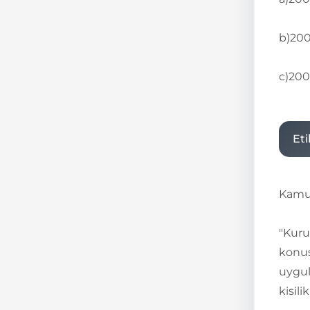
b)200
c)200
Et
Kamu 
"Kuru
konus
uygul
kisil