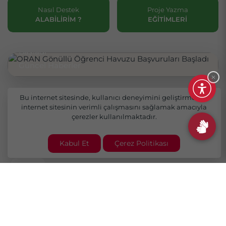
Nasıl Destek
Proje Yazma
ALABILIRIM ?
EĞITIMLERI
ORAN Gönüllü Öğrenci Havuzu Başvuruları
Başladı
Güncel Haberler
Bu internet sitesinde, kullanıcı deneyimini geliştirmek ve
internet sitesinin verimli çalışmasını sağlamak amacıyla
çerezler kullanılmaktadır.
Duyurular
İhaleler
Başarı
Proje
Açık
Kabul Et
Çerez Politikası
HIKAYELERI
DESTEKLERI
PROGRAMLAR
Fırat Kalkınma Ajansı Personel Alım İlanı
13
2026
Şubat