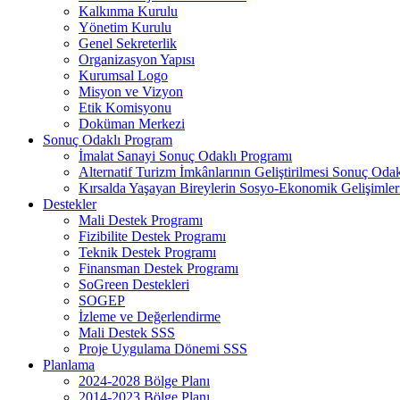
Kalkınma Kurulu
Yönetim Kurulu
Genel Sekreterlik
Organizasyon Yapısı
Kurumsal Logo
Misyon ve Vizyon
Etik Komisyonu
Doküman Merkezi
Sonuç Odaklı Program
İmalat Sanayi Sonuç Odaklı Programı
Alternatif Turizm İmkânlarının Geliştirilmesi Sonuç Oda
Kırsalda Yaşayan Bireylerin Sosyo-Ekonomik Gelişimle
Destekler
Mali Destek Programı
Fizibilite Destek Programı
Teknik Destek Programı
Finansman Destek Programı
SoGreen Destekleri
SOGEP
İzleme ve Değerlendirme
Mali Destek SSS
Proje Uygulama Dönemi SSS
Planlama
2024-2028 Bölge Planı
2014-2023 Bölge Planı