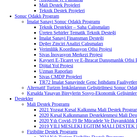
Mali Destek Projeleri
Teknik Destek Projeleri
Sonuç Odaklı Program
İmalat Sanayi Sonuç Odaklı Programı
Teknik Destekler – Saha Çalışmaları
Üreten Şehirler Tematik Teknik Desteği
İmalat Sanayi Finansman Desteği
Değer Zinciri Analizi Çalışmaları
Verimlilik Koordinasyon Ofisi Projesi
Sivas İnovasyon Merkezi Projesi
Kayseri E-Ticaret ve E-İhracat Danışmanlık Ofisi P
Dijital Yol Projesi
Uzman Raporları
Sivas CMDP Projeleri
TR72 İmalat Sanayinde Genç İstihdamı Faaliyetler
Alternatif Turizm İmkânlarının Geliştirilmesi Sonuç Oda
Kırsalda Yaşayan Bireylerin Sosyo-Ekonomik Gelişimle
Destekler
Mali Destek Programı
2021 Yozgat Kırsal Kalkınma Mali Destek Progra
2020 Kırsal Kalkınmanın Desteklenmesi Mali Des
2020 Yılı Covid-19 Ile Mücadele Ve Dayanıklılık
2019 YILI MESLEKI EGITIM MALI DESTE
Fizibilite Destek Programı