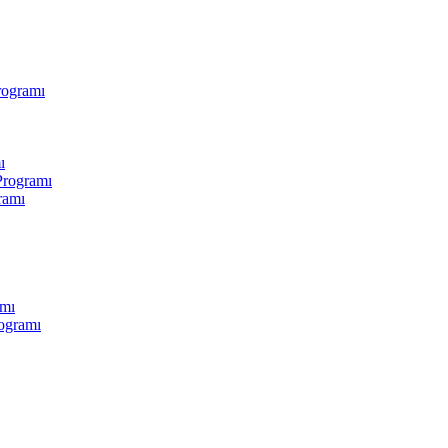
rogramı
ı
Programı
ramı
amı
ogramı