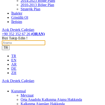
2014-2023 Bölge Planı
2010-2013 Bölge Plan
Stratejik Plan
İhaleler
Gönüllü Ol
İletişim
Açık Destek Çağrıları
+90 352 352 67 26
(ORAN)
Bizi Takip Edin !
TR
TR
EN
AR
DE
ZH
Açık Destek Çağrıları
Kurumsal
Mevzuat
Orta Anadolu Kalkınma Ajansı Hakkında
Kalkınma Ajansları Hakkında