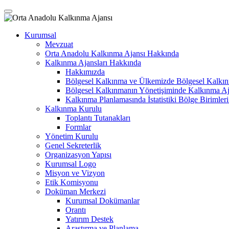
Kurumsal
Mevzuat
Orta Anadolu Kalkınma Ajansı Hakkında
Kalkınma Ajansları Hakkında
Hakkımızda
Bölgesel Kalkınma ve Ülkemizde Bölgesel Kalkınm
Bölgesel Kalkınmanın Yönetişiminde Kalkınma Aj
Kalkınma Planlamasında İstatistiki Bölge Birimleri
Kalkınma Kurulu
Toplantı Tutanakları
Formlar
Yönetim Kurulu
Genel Sekreterlik
Organizasyon Yapısı
Kurumsal Logo
Misyon ve Vizyon
Etik Komisyonu
Doküman Merkezi
Kurumsal Dokümanlar
Orantı
Yatırım Destek
Araştırma ve Planlama