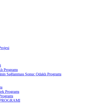
rojesi
i
klı Programı
rinin Sağlanması Sonuç Odaklı Programı
mı
tek Programı
 Programı
K PROGRAMI