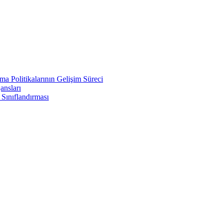
a Politikalarının Gelişim Süreci
ansları
 Sınıflandırması