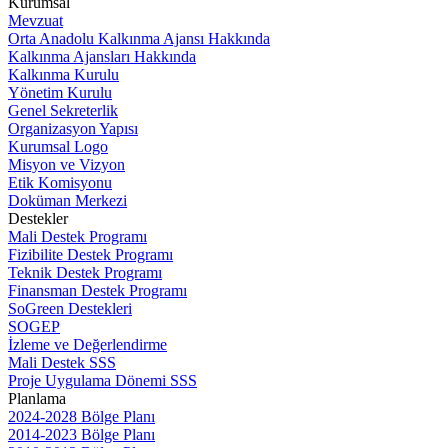
Kurumsal
Mevzuat
Orta Anadolu Kalkınma Ajansı Hakkında
Kalkınma Ajansları Hakkında
Kalkınma Kurulu
Yönetim Kurulu
Genel Sekreterlik
Organizasyon Yapısı
Kurumsal Logo
Misyon ve Vizyon
Etik Komisyonu
Doküman Merkezi
Destekler
Mali Destek Programı
Fizibilite Destek Programı
Teknik Destek Programı
Finansman Destek Programı
SoGreen Destekleri
SOGEP
İzleme ve Değerlendirme
Mali Destek SSS
Proje Uygulama Dönemi SSS
Planlama
2024-2028 Bölge Planı
2014-2023 Bölge Planı