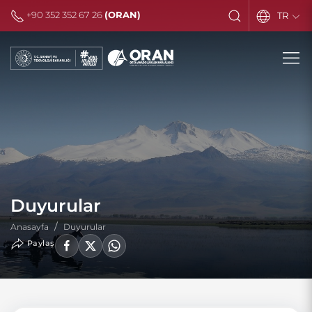
+90 352 352 67 26
(ORAN)
TR
Duyurular
Anasayfa
Duyurular
Paylaş